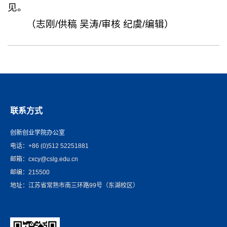
见。
（志刚/供稿 吴涛/审核 纪虞/编辑）
联系方式
创新创业学院办公室
电话：+86 (0)512 52251881
邮箱：cxcy@cslg.edu.cn
邮编：215500
地址：江苏省常熟市南三环路99号（东湖校区）