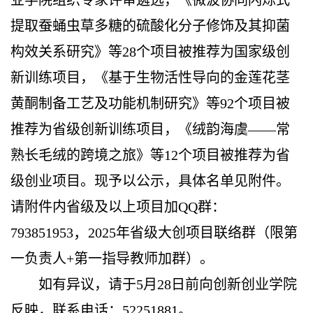
业学院组织专家评审遴选，《微波协同闪烁式
提取蚕蛹虫草多糖的硫酸化分子修饰及其抑菌
构效关系研究》等
28
个项目被推荐为国家级创
新训练项目，《基于生物活性导向的金莲花茎
黄酮制备工艺及功能机制研究》等
92
个项目被
推荐为省级创新训练项目，《绒韵海虞
——常
熟长毛绒的跨境之旅》等
12
个项目被推荐为省
级创业项目。现予以公示，具体名单见附件。
请附件内省级及以上项目加
QQ
群：
，
793851953
202
5
年省级大创项目联络群（限第
一负责人
+第一指导教师加群）。
如有异议，请于
5
月
2
8
日前向创新创业学院
反映，联系电话：
52251881
。