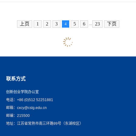
顺利举行。经过两天的激烈角逐，我校外国语学院英
语（师范）专业蓝志成、顾可盈同学斩获口译赛项省
赛一等奖并晋级国赛，实现我校口译赛项国赛“零”的
上页
1
2
3
5
6
23
下页
...
4
突破；外国语学院英语专业吕敏同学斩获演讲赛项省
赛一等奖并晋级国赛，实现我校在该赛项连续两年均
有选手晋级国赛。各赛项晋级国赛总人数创历史新
高。...
联系方式
创新创业学院办公室
电话：+86 (0)512 52251881
邮箱：cxcy@cslg.edu.cn
邮编：215500
地址：江苏省常熟市南三环路99号（东湖校区）