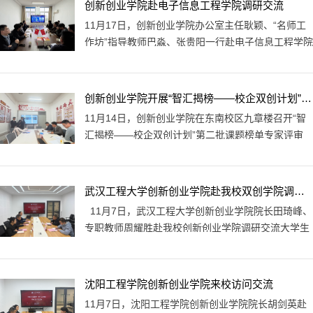
创新创业学院赴电子信息工程学院调研交流
创业教育工作体制机制建设、中国国际大学生创新大
11月17日，创新创业学院办公室主任耿颖、“名师工
赛项目培育、学生学科竞赛实施经验等进行了讨论交
作坊”指导教师巴淼、张贵阳一行赴电子信息工程学院
流。
开展专题调研，双方围绕学院“金种子”培育计划项目
情况、学科竞赛等事宜展开讨论。电子信息工程学院
副院长王书昶及相关指导教师参与本次会议。会上，
创新创业学院开展“智汇揭榜——校企双创计划”专家评审会
王书昶代表学院对创新创业学院一行来访调研表示热
11月14日，创新创业学院在东南校区九章楼召开“智
烈欢迎，并就学院双创工作开展情况、特色成果以及
汇揭榜——校企双创计划”第二批课题榜单专家评审
今年学院“金种子”项目的整体情况等进行了简要说
会，评委由来自企业及校内的专家组成，对应榜的5
明。耿颖对我校“金种子”项目的评审、...
个项目团队进行评审。评审会采用项目汇报+专家提
问的形式进行，各团队主要围绕团队情况、可行性分
武汉工程大学创新创业学院赴我校双创学院调研交流
析、预期成果、与预期成果相关的研究基础、现有进
11月7日，武汉工程大学创新创业学院院长田琦峰、
展、立项后拟开展的工作等进行汇报。专家组依据项
专职教师周耀胜赴我校创新创业学院调研交流大学生
目技术的先进性、实施方案的可行性、团队研发能
创新创业教育工作。我校创新创业学院副院长周步
力、经费预算合理性以及预期成果等核心指标，...
昆、办公室主任耿颖、“名师工作坊”指导教师袁雪松
出席会议。双方围绕创新创业教育工作体制机制建
沈阳工程学院创新创业学院来校访问交流
设、创新创业课程体系、中国国际大学生创新大赛项
11月7日，沈阳工程学院创新创业学院院长胡剑英赴
目培育、大学生创新创业训练计划的实施经验等进行