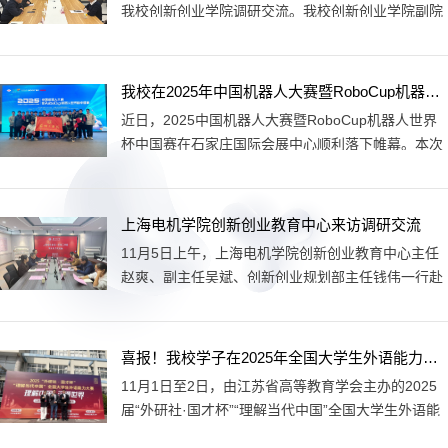
我校创新创业学院调研交流。我校创新创业学院副院
了讨论交流。
长周步昆、办公室主任耿颖出席会议。双方围绕创新
创业教育生态体系构建、中国国际大学生创新大赛项
目孵化、培育和打磨等进行了深入的交流讨论。
我校在2025年中国机器人大赛暨RoboCup机器人世界杯中国赛中斩获佳绩
近日，2025中国机器人大赛暨RoboCup机器人世界
杯中国赛在石家庄国际会展中心顺利落下帷幕。本次
大赛历时三天，汇聚了来自全国的300余所高校、近
1700支队伍，超过5000名选手。我校学子在比赛中
表现突出斩获国赛一等奖7项、二等奖6项、三等奖3
上海电机学院创新创业教育中心来访调研交流
项。其中电气与自动化学院的两个团队在骨科手术机
11月5日上午，上海电机学院创新创业教育中心主任
器人和送药巡诊机器人赛项中荣获全国冠军。中国机
赵爽、副主任吴斌、创新创业规划部主任钱伟一行赴
器人大赛暨RoboCup机器人世界杯中国赛是由中国自
我校创新创业学院调研交流。我校创新创业学院副院
动化学会主办的重要国家级学科竞赛，入选中国高等
长周步昆、办公室主任耿颖、“名师工作坊”指导教师
教育学会发布的《...
袁雪松出席此次会议。双方围绕创新创业教育生态体
喜报！我校学子在2025年全国大学生外语能力大赛江苏赛区中实现突破
系构建、中国国际大学生创新大赛项目孵化、师资力
11月1日至2日，由江苏省高等教育学会主办的2025
量培育、大学生创新创业训练计划项目管理等进行了
届“外研社·国才杯”“理解当代中国”全国大学生外语能
深入的交流讨论。
力大赛江苏赛区演讲、口译赛项在南京航空航天大学